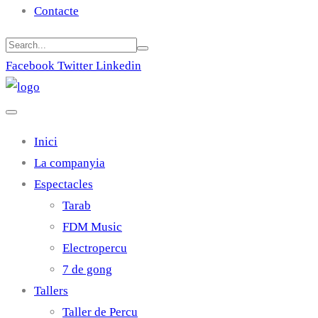
Contacte
Facebook
Twitter
Linkedin
Inici
La companyia
Espectacles
Tarab
FDM Music
Electropercu
7 de gong
Tallers
Taller de Percu