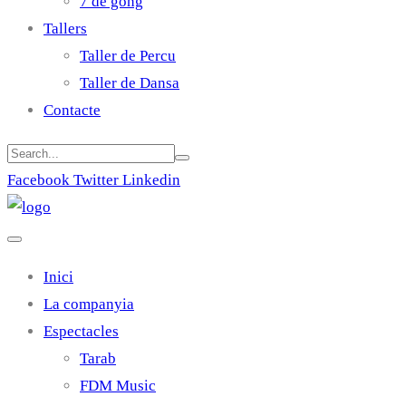
7 de gong
Tallers
Taller de Percu
Taller de Dansa
Contacte
Facebook
Twitter
Linkedin
Inici
La companyia
Espectacles
Tarab
FDM Music