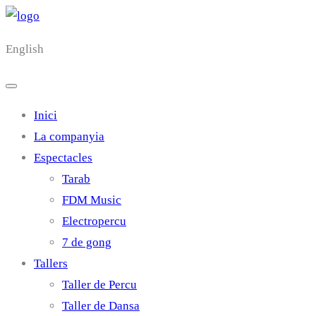
English
Inici
La companyia
Espectacles
Tarab
FDM Music
Electropercu
7 de gong
Tallers
Taller de Percu
Taller de Dansa