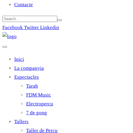
Contacte
Facebook
Twitter
Linkedin
Inici
La companyia
Espectacles
Tarab
FDM Music
Electropercu
7 de gong
Tallers
Taller de Percu