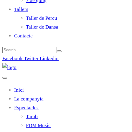
7 de gong
Tallers
Taller de Percu
Taller de Dansa
Contacte
Facebook
Twitter
Linkedin
Inici
La companyia
Espectacles
Tarab
FDM Music