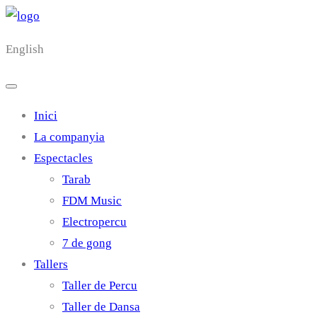
English
Inici
La companyia
Espectacles
Tarab
FDM Music
Electropercu
7 de gong
Tallers
Taller de Percu
Taller de Dansa