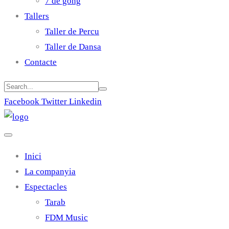
7 de gong
Tallers
Taller de Percu
Taller de Dansa
Contacte
Facebook
Twitter
Linkedin
Inici
La companyia
Espectacles
Tarab
FDM Music