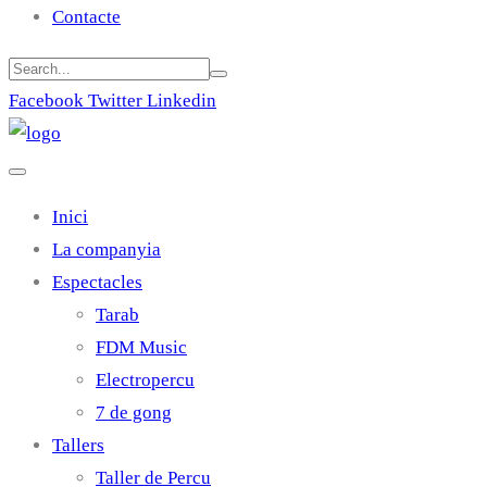
Contacte
Facebook
Twitter
Linkedin
Inici
La companyia
Espectacles
Tarab
FDM Music
Electropercu
7 de gong
Tallers
Taller de Percu