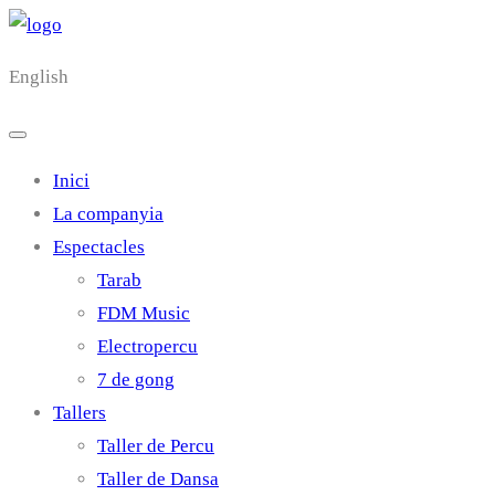
English
Inici
La companyia
Espectacles
Tarab
FDM Music
Electropercu
7 de gong
Tallers
Taller de Percu
Taller de Dansa