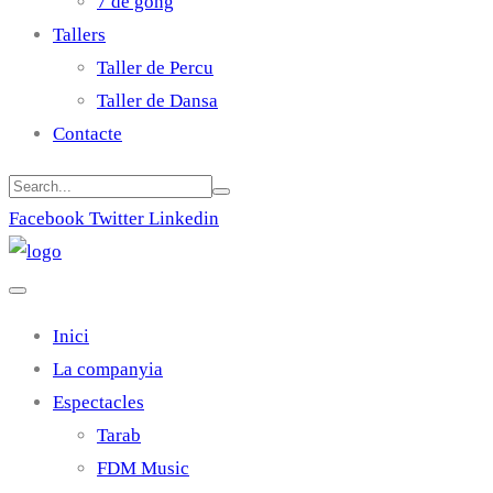
7 de gong
Tallers
Taller de Percu
Taller de Dansa
Contacte
Facebook
Twitter
Linkedin
Inici
La companyia
Espectacles
Tarab
FDM Music