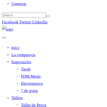
Contacte
Facebook
Twitter
Linkedin
Inici
La companyia
Espectacles
Tarab
FDM Music
Electropercu
7 de gong
Tallers
Taller de Percu