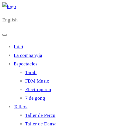
English
Inici
La companyia
Espectacles
Tarab
FDM Music
Electropercu
7 de gong
Tallers
Taller de Percu
Taller de Dansa