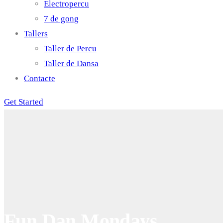
Electropercu
7 de gong
Tallers
Taller de Percu
Taller de Dansa
Contacte
Get Started
Fun Dan Mondays